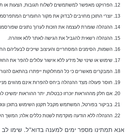
הפרויקט מאפשר למשתמשים לשלוח תגובות, הצעות או תלונות. duhut.com אינו אחראי לתוכן חו
יוצרי התוכן מחויבים לבדוק את מקור החומרים המתפרסמי
ההנהלה שומרת לעצמה את הזכות לערוך נתונים שפורסמו 
ההנהלה רשאית להגביל את הגישה לאתר ללא אזהרה.
השמות, הסימנים המסחריים והעיצוב שייכים לבעליהם החו
שימוש או שינוי של מידע ללא אישור עלולים להפר את החוק
המבקרים מאשרים כי כל המחלוקות ייפתרו בהתאם להנור
חוסר פעולה מצד ההנהלה ביחס להפרות אינם מהווים מניע
אם חלק מההוראות יוכרזו כבטלות, יתר ההוראות ימשיכו לח
בביקור בפורטל, המשתמש מקבל תקנון השימוש בתוכן ונוט
ההנהלה ללא הודעה מוקדמת לשנות כללים אלה; המשך השימ
אנא תמתינו מספר ימים למענה בדוא"ל. שימו לב כי