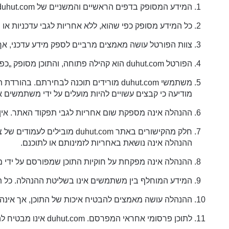
המידע המסופק בדפים הראשיים והמשניים של duhut.com מוצע בפומבי, כדי שמשתמשים יוכלו לעיין נושאים המעניינים אותם.
כל המידע מסופק כפי שהוא, ללא אחריות לגבי עדכניות א
צוות הפורטל עושה מאמצים מרביים לספק מידע עדכני, אך
הפורטל duhut.com הוא קהילה פתוחה, והתוכן מסופק „כפי שהוא“, ללא הסכמים פורמליים בין המשתמשים להנהלה.
משתמשי duhut.com מורידים תוכנה לבחירתם
מודיעה כי קבצים עשויים להיות מועלים על ידי משתמשים 
ההנהלה אינה מספקת שום אחריות לגבי תפקוד האתר. אין ע
חלק מהקישורים באתר
duhut.com
ההנהלה אינה נושאת באחריות לזמינותם או לתוכנם.
ההנהלה אינה מפקחת על חוקיות התוכן שמפורסם על ידי 
המידע המוחלף בין משתמשים אינו בשליטת ההנהלה. כל ת
ההנהלה עושה מאמצים להבטיח איכות של התוכן, אך אינה 
לתוכן פרסומי אחראי המפרסם. duhut.com אינו מבטיח להשלכות הנובעים מעסקה עם מפרסמים.